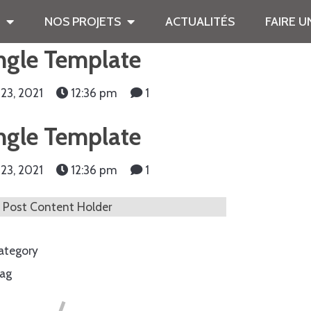
NOS PROJETS
ACTUALITÉS
FAIRE 
ngle Template
23, 2021
12:36 pm
1
ngle Template
23, 2021
12:36 pm
1
Post Content Holder
tegory
ag