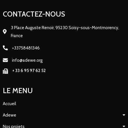
CONTACTEZ-NOUS
3 Place Auguste Renoir, 95230 Soisy-sous-Montmorency,
France
+33758481346
info@adewe.org
+ 33 6 95 97 62 52
LE MENU
Accueil
Adewe
Nos projets